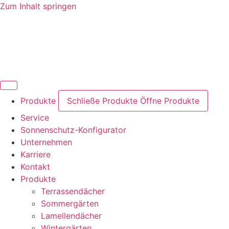
Zum Inhalt springen
Produkte
Schließe Produkte
Öffne Produkte
Glasschiebetüren / Sichtschutz
Mikro-Wohnen – Coming Soon
Sonnenschutz/­Markisen
Terrassendächer
Lamellendächer
Sommergärten
Wintergärten
Orangerien
Service
Sonnenschutz-Konfigurator
Unternehmen
Karriere
Kontakt
Produkte
Terrassendächer
Sommergärten
Lamellendächer
Wintergärten